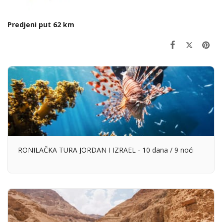
Predjeni put 62 km
RONILAČKA TURA JORDAN I IZRAEL - 10 dana / 9 noći