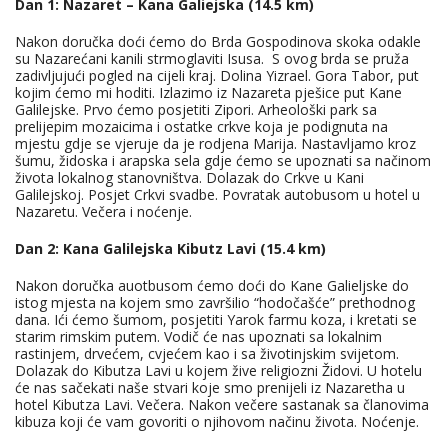
Dan 1: Nazaret – Kana Galiejska (14.5 km)
Nakon doručka doći ćemo do Brda Gospodinova skoka odakle
su Nazarećani kanili strmoglaviti Isusa. S ovog brda se pruža
zadivljujući pogled na cijeli kraj. Dolina Yizrael. Gora Tabor, put
kojim ćemo mi hoditi. Izlazimo iz Nazareta pješice put Kane
Galilejske. Prvo ćemo posjetiti Zipori. Arheološki park sa
prelijepim mozaicima i ostatke crkve koja je podignuta na
mjestu gdje se vjeruje da je rodjena Marija. Nastavljamo kroz
šumu, židoska i arapska sela gdje ćemo se upoznati sa načinom
života lokalnog stanovništva. Dolazak do Crkve u Kani
Galilejskoj. Posjet Crkvi svadbe. Povratak autobusom u hotel u
Nazaretu. Večera i noćenje.
Dan 2: Kana Galilejska Kibutz Lavi (15.4 km)
Nakon doručka auotbusom ćemo doći do Kane Galieljske do
istog mjesta na kojem smo završilio “hodočašće” prethodnog
dana. Ići ćemo šumom, posjetiti Yarok farmu koza, i kretati se
starim rimskim putem. Vodič će nas upoznati sa lokalnim
rastinjem, drvećem, cvjećem kao i sa životinjskim svijetom.
Dolazak do Kibutza Lavi u kojem žive religiozni Židovi. U hotelu
će nas sačekati naše stvari koje smo prenijeli iz Nazaretha u
hotel Kibutza Lavi. Večera. Nakon večere sastanak sa članovima
kibuza koji će vam govoriti o njihovom načinu života. Noćenje.