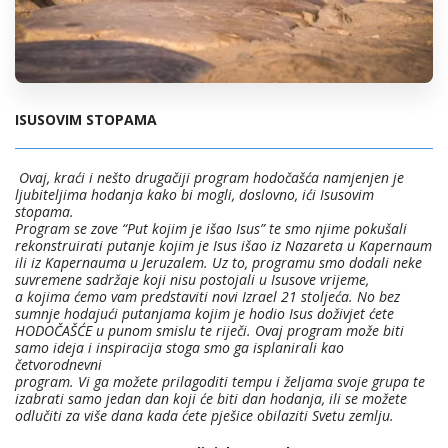
ISUSOVIM STOPAMA
Ovaj, kraći i nešto drugačiji program hodočašća namjenjen je
ljubiteljima hodanja kako bi mogli, doslovno, ići Isusovim
stopama.
Program se zove “Put kojim je išao Isus” te smo njime pokušali
rekonstruirati putanje kojim je Isus išao iz Nazareta u Kapernaum
ili iz Kapernauma u Jeruzalem. Uz to, programu smo dodali neke
suvremene sadržaje koji nisu postojali u Isusove vrijeme,
a kojima ćemo vam predstaviti novi Izrael 21 stoljeća. No bez
sumnje hodajući putanjama kojim je hodio Isus doživjet ćete
HODOČAŠĆE u punom smislu te riječi. Ovaj program može biti
samo ideja i inspiracija stoga smo ga isplanirali kao
četvorodnevni
program. Vi ga možete prilagoditi tempu i željama svoje grupa te
izabrati samo jedan dan koji će biti dan hodanja, ili se možete
odlučiti za više dana kada ćete pješice obilaziti Svetu zemlju.