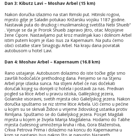
Dan 3: Kibutz Lavi – Moshav Arbel (15 km)
Nakon doručka izlazimo na stari Rimski put. Hitinski rogovi,
mjesto gdje je Saladin potukao Križarsku vojsku 1187 godine.
Nastavak puta do druzkog i muslimanskog svetišta Nebi Shueib“
. Vjeruje se da je Prorok Shueib zapravo Jitro, otac Mojsijeve
žene Cipore. Nastavljamo put kroz maslinjak kao i dolinom Arbel
istim putem kojim je išao Isus za Kapernaum. Na putu ćemo
obići ostatke stare Sinagogu Arbel. Na kraju dana povratak
autobusom u hotel Lavi.
Dan 4: Moshav Arbel – Kapernaum (16.8 km)
Rano ustajanje. Autobusom dolazimo do iste točke gdje smo
završili hodočašće prethodnog dana. Penjemo se na Stjenu
Arbel prije izlaska sunca. Na stijeni Arbel će nas dočekati
doručak kojeg su donijeli iz hotela i postavili za nas. Predivan
pogled sa litice Arbel u pravcu istoka, Galilejskog jezera,
Golanske visoravni, svetih mjesta oko Galieljskog jezera. Nakon
doručka spuštamo se niz strme litice Arbela. Ući ćemo u pećine
u kojim su se skrivali Židovi u vrijeme židovskog ustanka protiv
Rimljana. Spuštamo se do Galieljskog jezera. Posjet Magdali
mjesta u kojem je živjela Marija Magdalena. Hodamo do Tabhe
mjesta čudesnog umnoženja kruha i riba, Gora Blaženstva,
Crkva Petrova Prima i dolazimo na koncu do Kapernauma u
kom se nastanio Isus nakon što je napustio Nazareth.